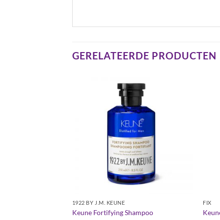
GERELATEERDE PRODUCTEN
1922 BY J.M. KEUNE
FIX
n Smooth
Keune Fortifying Shampoo
Keune