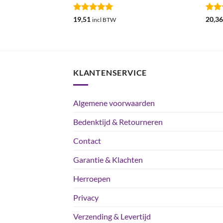
Gewaardeerd
Gewa
19,51
20,3
incl BTW
5
uit 5
4.75
KLANTENSERVICE
Algemene voorwaarden
Bedenktijd & Retourneren
Contact
Garantie & Klachten
Herroepen
Privacy
Verzending & Levertijd