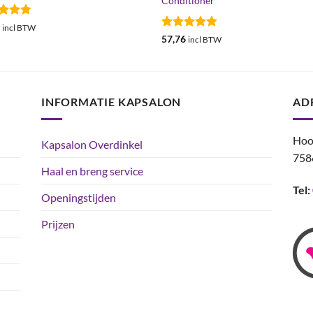
Conditioner
ardeerd
6
incl BTW
uit 5
Gewaardeerd
57,76
incl BTW
5
uit 5
INFORMATIE KAPSALON
AD
Hoo
Kapsalon Overdinkel
758
Haal en breng service
Tel:
Openingstijden
Prijzen