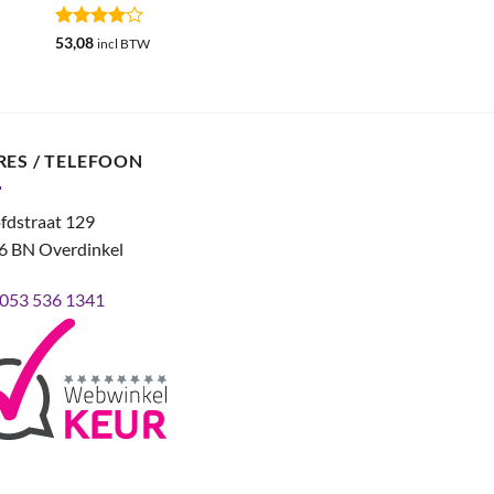
Gewaardeerd
53,08
incl BTW
4
uit 5
RES / TELEFOON
fdstraat 129
6 BN Overdinkel
053 536 1341