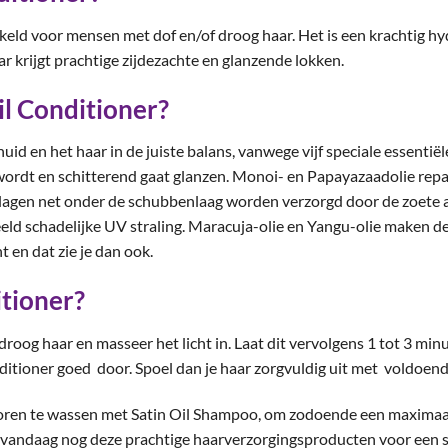
kkeld voor mensen met dof en/of droog haar. Het is een krachtig hy
r krijgt prachtige zijdezachte en glanzende lokken.
l Conditioner?
uid en het haar in de juiste balans, vanwege vijf speciale essentië
wordt en schitterend gaat glanzen. Monoi- en Papayazaadolie rep
e lagen net onder de schubbenlaag worden verzorgd door de zoete
eld schadelijke UV straling. Maracuja-olie en Yangu-olie maken d
 en dat zie je dan ook.
itioner?
roog haar en masseer het licht in. Laat dit vervolgens 1 tot 3 mi
tioner goed door. Spoel dan je haar zorgvuldig uit met voldoend
voren te wassen met Satin Oil Shampoo, om zodoende een maximaal r
el vandaag nog deze prachtige haarverzorgingsproducten voor een 