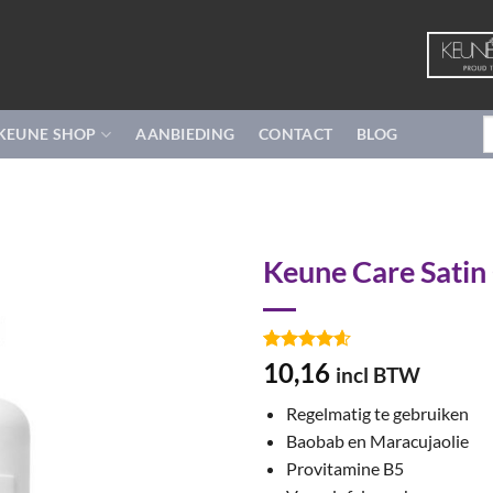
Z
KEUNE SHOP
AANBIEDING
CONTACT
BLOG
n
Keune Care Satin 
Gewaardeerd
5
10,16
incl BTW
4.6
op 5
gebaseerd
Regelmatig te gebruiken
op
klant
waarderingen
Baobab en Maracujaolie
Provitamine B5