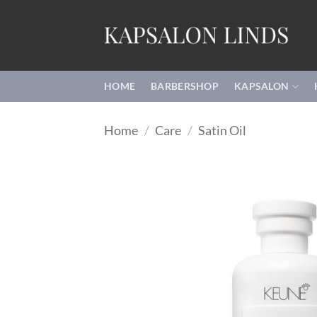
Ga
naar
inhoud
HOME
BARBERSHOP
KAPSALON
Home
/
Care
/
Satin Oil