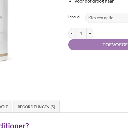
Voor dof droog haar
Inhoud
Keune Care Satin Oil Conditioner 
TOEVOEGE
ATIE
BEOORDELINGEN (5)
ditioner?