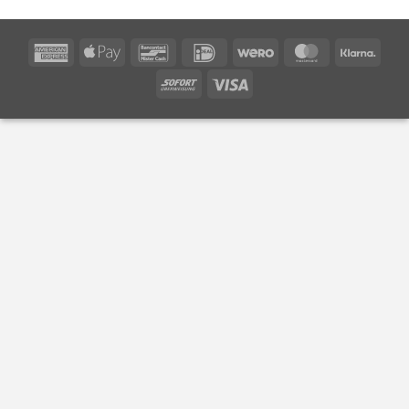
American
Apple
Bancontact
IDeal
Wero
MasterCard
Klarn
Express
Pay
Sofort
Visa