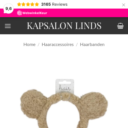
×
3165
Reviews
9,6
Ga
naar
inhoud
Home
/
Haaraccessoires
/
Haarbanden