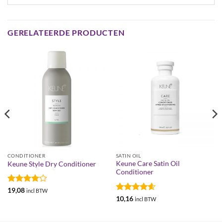
GERELATEERDE PRODUCTEN
CONDITIONER
SATIN OIL
Keune Care Satin Oil
Keune Style Dry Conditioner
Conditioner
Gewaardeerd
19,08
incl BTW
4
uit 5
Gewaardeerd
10,16
incl BTW
4.6
uit 5