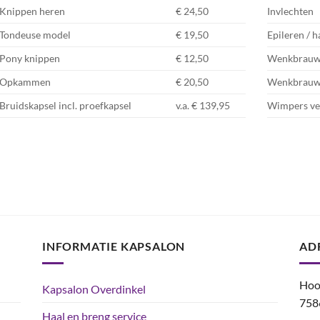
Knippen heren
€ 24,50
Invlechten
Tondeuse model
€ 19,50
Epileren /
Pony knippen
€ 12,50
Wenkbrauw
Opkammen
€ 20,50
Wenkbrauwe
Bruidskapsel incl. proefkapsel
v.a. € 139,95
Wimpers ve
INFORMATIE KAPSALON
AD
Hoo
Kapsalon Overdinkel
758
Haal en breng service