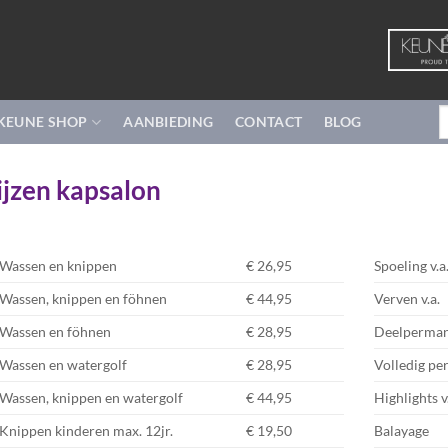
Z
KEUNE SHOP
AANBIEDING
CONTACT
BLOG
n
ijzen kapsalon
Wassen en knippen
€ 26,95
Spoeling v.a
Wassen, knippen en föhnen
€ 44,95
Verven v.a.
Wassen en föhnen
€ 28,95
Deelperma
Wassen en watergolf
€ 28,95
Volledig p
Wassen, knippen en watergolf
€ 44,95
Highlights v
Knippen kinderen max. 12jr.
€ 19,50
Balayage