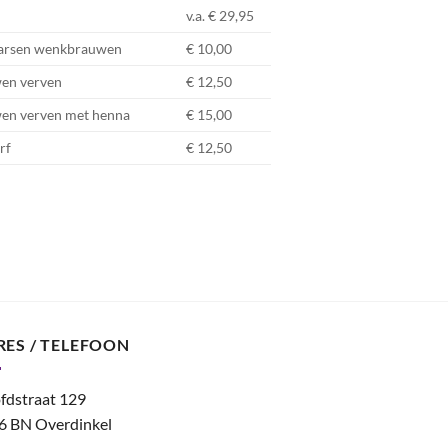
v.a. € 29,95
 harsen wenkbrauwen
€ 10,00
en verven
€ 12,50
n verven met henna
€ 15,00
rf
€ 12,50
RES / TELEFOON
fdstraat 129
6 BN Overdinkel