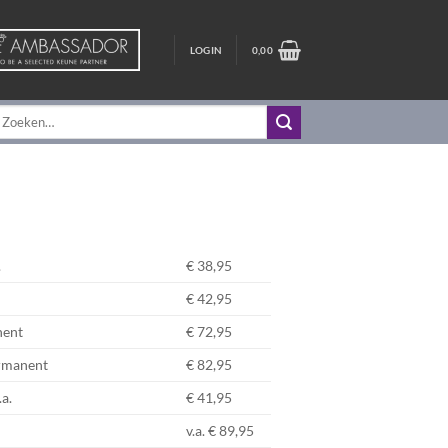
LOGIN
0,00
oeken
aar:
.
€ 38,95
€ 42,95
nent
€ 72,95
ermanent
€ 82,95
.a.
€ 41,95
v.a. € 89,95