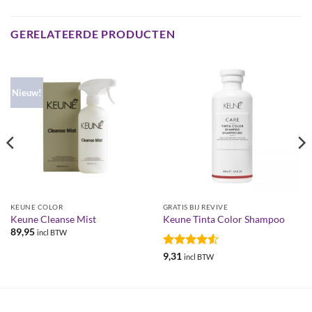
GERELATEERDE PRODUCTEN
Nieuw!
KEUNE COLOR
GRATIS BIJ REVIVE
Keune Cleanse Mist
Keune Tinta Color Shampoo
89,95
incl BTW
Gewaardeerd
9,31
incl BTW
4.5
uit 5