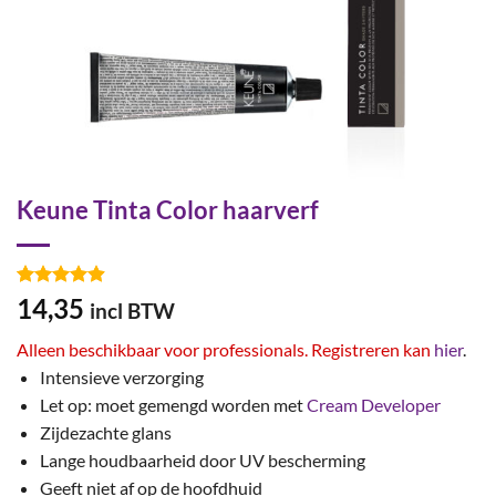
Keune Tinta Color haarverf
Gewaardeerd
85
14,35
incl BTW
4.87
op 5
gebaseerd
Alleen beschikbaar voor professionals. Registreren kan
hier
.
op
klant
waarderingen
Intensieve verzorging
Let op: moet gemengd worden met
Cream Developer
Zijdezachte glans
Lange houdbaarheid door UV bescherming
Geeft niet af op de hoofdhuid