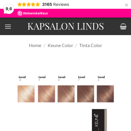
×
3165
Reviews
9,6
Ga
naar
inhoud
Home
/
Keune Color
/
Tinta Color