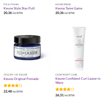
FIX & FINISH
HAARCRÈME
Keune Style Stay Putt
Keune Tame Game
20,36
20,36
incl BTW
incl BTW
1922 BY J.M. KEUNE
CONFIDENT CURL
Keune Confident Curl Leave-in
Keune Original Pomade
Wavy
Gewaardeerd
22,48
incl BTW
4
uit 5
Gewaardeerd
26,31
incl BTW
4
uit 5