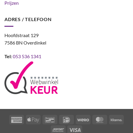
Prijzen
ADRES / TELEFOON
Hoofdstraat 129
7586 BN Overdinkel
Tel:
053 536 1341
American
Apple
Bancontact
IDeal
Wero
MasterCard
Klarn
Express
Pay
Sofort
Visa