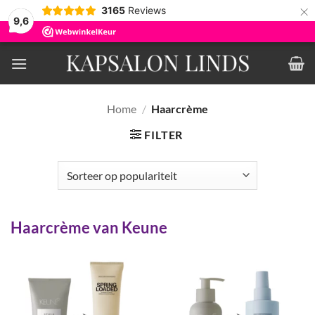
×
3165
Reviews
9,6
Ga
naar
inhoud
Home
/
Haarcrème
FILTER
Haarcrème van Keune