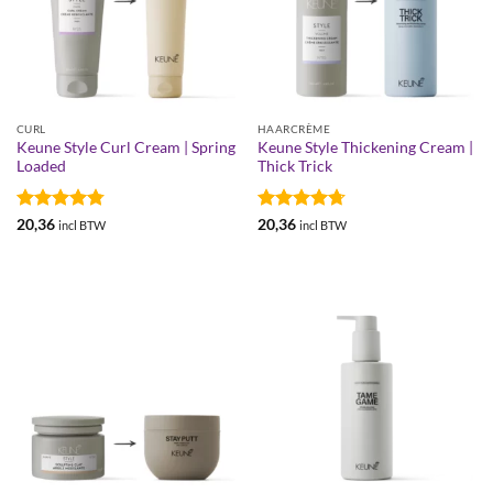
CURL
HAARCRÈME
Keune Style Curl Cream | Spring
Keune Style Thickening Cream |
Loaded
Thick Trick
Gewaardeerd
Gewaardeerd
20,36
20,36
incl BTW
incl BTW
4.79
uit 5
4.69
uit 5