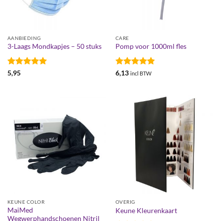
AANBIEDING
CARE
3-Laags Mondkapjes – 50 stuks
Pomp voor 1000ml fles
Gewaardeerd
Gewaardeerd
5,95
6,13
incl BTW
5
uit 5
4.89
uit 5
KEUNE COLOR
OVERIG
MaiMed
Keune Kleurenkaart
Wegwerphandschoenen Nitril