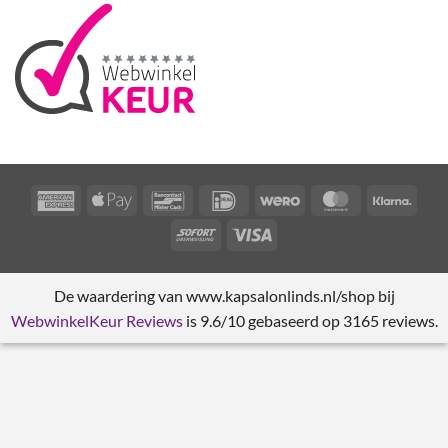
American
Apple
Bancontact
IDeal
Wero
MasterCard
Klarn
Express
Pay
Sofort
Visa
De waardering van www.kapsalonlinds.nl/shop bij
WebwinkelKeur Reviews
is 9.6/10 gebaseerd op 3165 reviews.