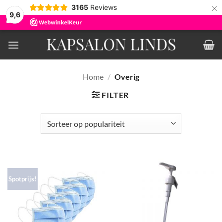
×
3165
Reviews
9,6
Ga
naar
inhoud
Home
/
Overig
FILTER
Spotprijs!