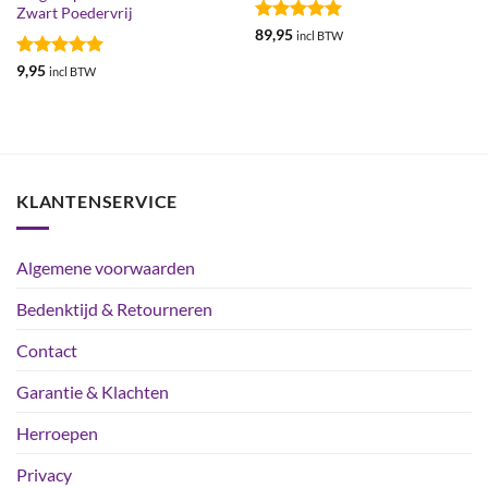
Zwart Poedervrij
Gewaardeerd
89,95
incl BTW
5
uit 5
Gewaardeerd
9,95
incl BTW
5
uit 5
KLANTENSERVICE
Algemene voorwaarden
Bedenktijd & Retourneren
Contact
Garantie & Klachten
Herroepen
Privacy