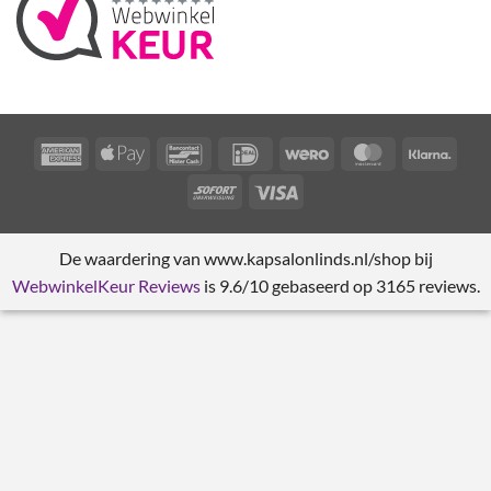
American
Apple
Bancontact
IDeal
Wero
MasterCard
Klarn
Express
Pay
Sofort
Visa
De waardering van www.kapsalonlinds.nl/shop bij
WebwinkelKeur Reviews
is 9.6/10 gebaseerd op 3165 reviews.