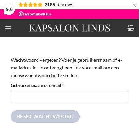
×
3165
Reviews
9,6
Ga
naar
inhoud
Wachtwoord vergeten? Voer je gebruikersnaam of e-
mailadres in. Je ontvangt een link via e-mail om een
nieuw wachtwoord in te stellen.
Vereist
Gebruikersnaam of e-mail
*
RESET WACHTWOORD