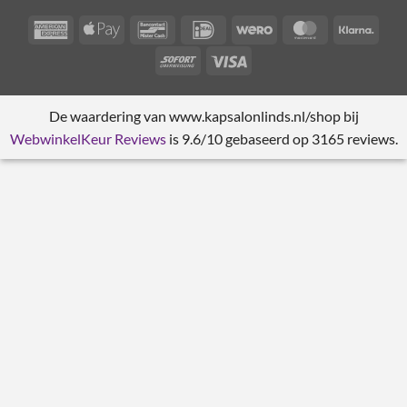
American
Apple
Bancontact
IDeal
Wero
MasterCard
Klarn
Express
Pay
Sofort
Visa
De waardering van www.kapsalonlinds.nl/shop bij
WebwinkelKeur Reviews
is 9.6/10 gebaseerd op 3165 reviews.