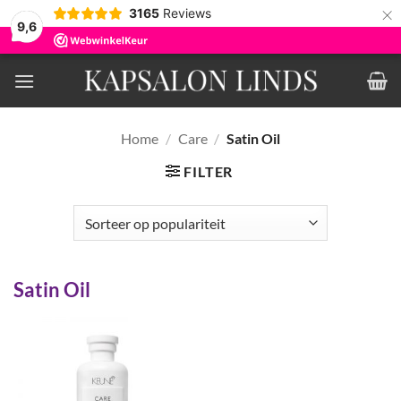
×
3165
Reviews
9,6
Ga
naar
inhoud
Home
/
Care
/
Satin Oil
FILTER
Satin Oil