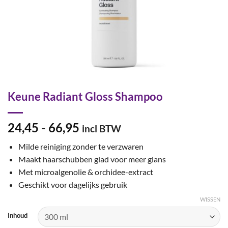
Keune Radiant Gloss Shampoo
Prijsklasse:
24,45
-
66,95
incl BTW
€24,45
Milde reiniging zonder te verzwaren
tot
Maakt haarschubben glad voor meer glans
€66,95
Met microalgenolie & orchidee-extract
Geschikt voor dagelijks gebruik
WISSEN
Inhoud