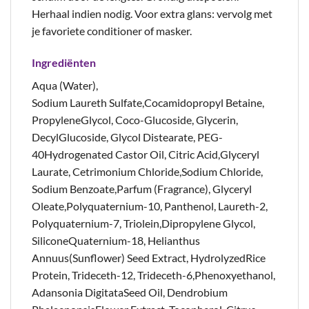
Herhaal indien nodig. Voor extra glans: vervolg met
je favoriete conditioner of masker.
Ingrediënten
Aqua (Water),
Sodium Laureth Sulfate,Cocamidopropyl Betaine,
PropyleneGlycol, Coco-Glucoside, Glycerin,
DecylGlucoside, Glycol Distearate, PEG-
40Hydrogenated Castor Oil, Citric Acid,Glyceryl
Laurate, Cetrimonium Chloride,Sodium Chloride,
Sodium Benzoate,Parfum (Fragrance), Glyceryl
Oleate,Polyquaternium-10, Panthenol, Laureth-2,
Polyquaternium-7, Triolein,Dipropylene Glycol,
SiliconeQuaternium-18, Helianthus
Annuus(Sunflower) Seed Extract, HydrolyzedRice
Protein, Trideceth-12, Trideceth-6,Phenoxyethanol,
Adansonia DigitataSeed Oil, Dendrobium