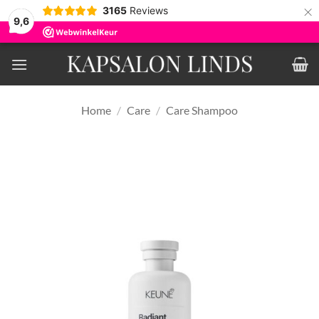
×
3165
Reviews
9,6
Ga
naar
inhoud
Home
/
Care
/
Care Shampoo