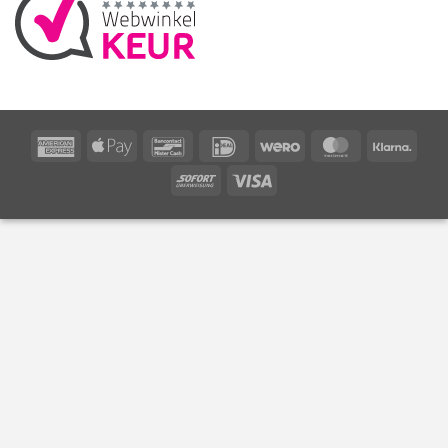
American
Apple
Bancontact
IDeal
Wero
MasterCard
Klarn
Express
Pay
Sofort
Visa