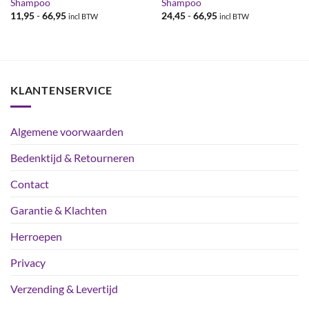
Shampoo
Shampoo
Prijsklasse:
Prijsklasse:
11,95
-
66,95
24,45
-
66,95
incl BTW
incl BTW
€11,95
€24,45
tot
tot
€66,95
€66,95
KLANTENSERVICE
Algemene voorwaarden
Bedenktijd & Retourneren
Contact
Garantie & Klachten
Herroepen
Privacy
Verzending & Levertijd