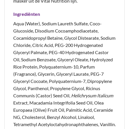
masker uit de Vital Nutrition lijn.
Ingrediënten
Aqua (Water), Sodium Laureth Sulfate, Coco-
Glucoside, Disodium Cocoamphodiacetate,
Cocamidopropyl Betaine, Glycol Distearate, Sodium
Chloride, Citric Acid, PEG-200 Hydrogenated
Glyceryl Palmate, PEG-40 Hydrogenated Castor
Oil, Sodium Benzoate, Glyceryl Oleate, Hydrolyzed
Rice Protein, Polyquaternium-10, Parfum
(Fragrance), Glycerin, Glyceryl Laurate, PEG-7
Glyceryl Cocoate, Polyquaternium-7, Dipropylene
Glycol, Panthenol, Propylene Glycol, Ricinus
Communis (Castor) Seed Oil,
Helichrysum Italicum
Extract, Macadamia Integrifolia Seed Oil, Olea
Europaea (Olive) Fruit Oil, Palmitic Acid, Ceramide
NG, Cholesterol, Benzyl Alcohol, Linalool,
Tetramethyl Acetyloctahydronaphthalenes, Vanillin.