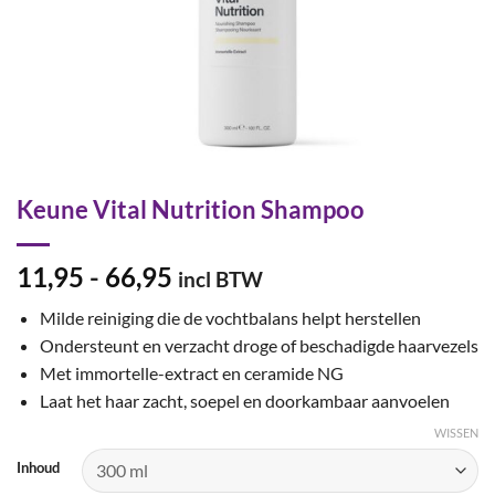
Keune Vital Nutrition Shampoo
Prijsklasse:
11,95
-
66,95
incl BTW
€11,95
Milde reiniging die de vochtbalans helpt herstellen
tot
Ondersteunt en verzacht droge of beschadigde haarvezels
€66,95
Met immortelle-extract en ceramide NG
Laat het haar zacht, soepel en doorkambaar aanvoelen
WISSEN
Inhoud