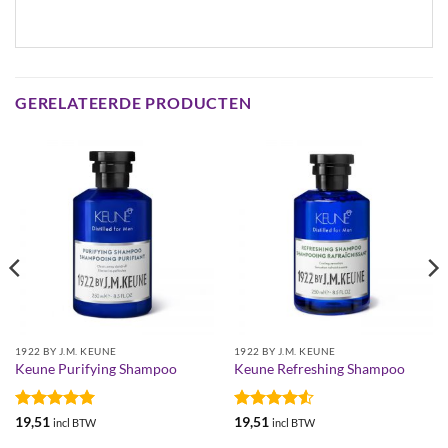
GERELATEERDE PRODUCTEN
1922 BY J.M. KEUNE
1922 BY J.M. KEUNE
Keune Purifying Shampoo
Keune Refreshing Shampoo
Gewaardeerd
Gewaardeerd
19,51
19,51
incl BTW
incl BTW
5
uit 5
4.5
uit 5