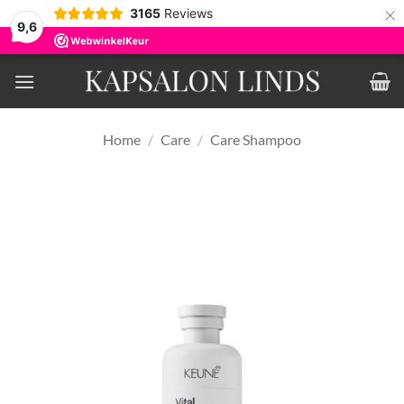
×
3165
Reviews
9,6
Ga
naar
inhoud
Home
/
Care
/
Care Shampoo