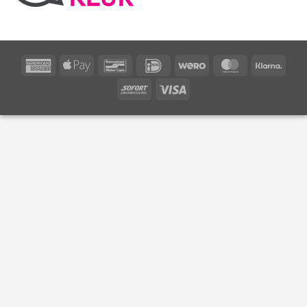
American
Apple
Bancontact
IDeal
Wero
MasterCard
Klarn
Express
Pay
Sofort
Visa