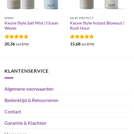
SPRAY
HEAT PROTECT
Keune Style Salt Mist | Ocean
Keune Style Instant Blowout |
Waves
Rush Hour
Gewaardeerd
Gewaardeerd
20,36
15,68
incl BTW
incl BTW
4.82
uit 5
5
uit 5
KLANTENSERVICE
Algemene voorwaarden
Bedenktijd & Retourneren
Contact
Garantie & Klachten