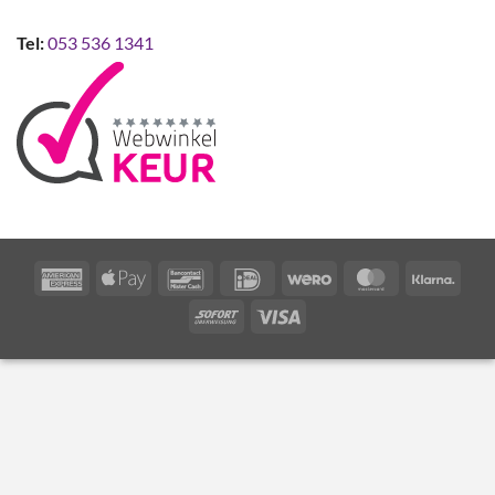
Tel:
053 536 1341
American
Apple
Bancontact
IDeal
Wero
MasterCard
Klarn
Express
Pay
Sofort
Visa