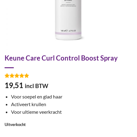
Keune Care Curl Control Boost Spray
Gewaardeerd
4
19,51
incl BTW
5
op 5
gebaseerd
Voor soepel en glad haar
op
klant
waarderingen
Activeert krullen
Voor ultieme veerkracht
Uitverkocht