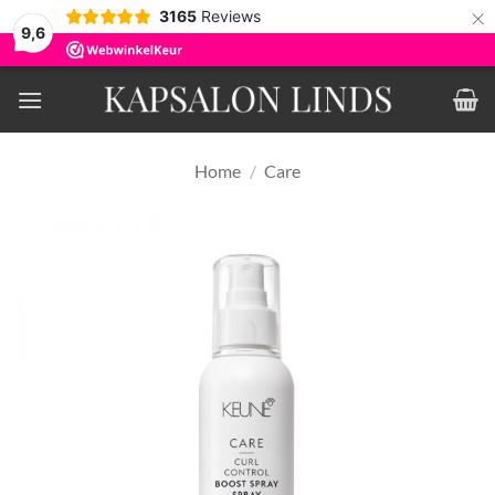
×
3165
Reviews
9,6
Ga
naar
inhoud
Home
/
Care