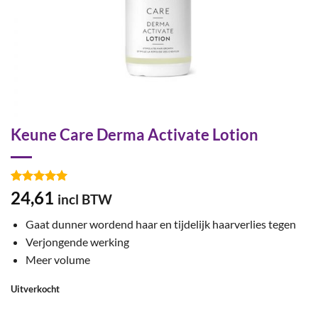
Keune Care Derma Activate Lotion
Gewaardeerd
4
24,61
incl BTW
5
op 5
gebaseerd
Gaat dunner wordend haar en tijdelijk haarverlies tegen
op
klant
waarderingen
Verjongende werking
Meer volume
Uitverkocht