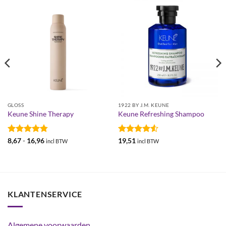
GLOSS
1922 BY J.M. KEUNE
Keune Shine Therapy
Keune Refreshing Shampoo
Gewaardeerd
Prijsklasse:
Gewaardeerd
8,67
-
16,96
19,51
incl BTW
incl BTW
€8,67
4.75
uit 5
4.5
uit 5
tot
€16,96
KLANTENSERVICE
Algemene voorwaarden