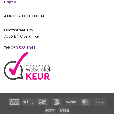
Prijzen
ADRES / TELEFOON
Hoofdstraat 129
7586 BN Overdinkel
Tel:
053 536 1341
American
Apple
Bancontact
IDeal
Wero
MasterCard
Klarn
Express
Pay
Sofort
Visa