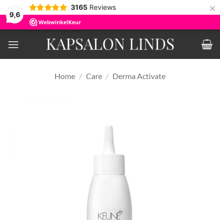
×
3165
Reviews
9,6
Ga
naar
inhoud
Home
/
Care
/
Derma Activate