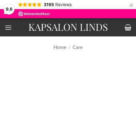
×
3165
Reviews
9,6
Ga
naar
inhoud
Home
/
Care