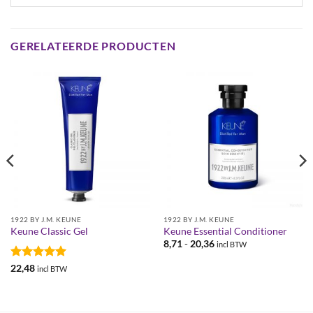
GERELATEERDE PRODUCTEN
1922 BY J.M. KEUNE
1922 BY J.M. KEUNE
Keune Classic Gel
Keune Essential Conditioner
Prijsklasse:
8,71
-
20,36
incl BTW
€8,71
tot
Gewaardeerd
22,48
incl BTW
€20,36
5
uit 5