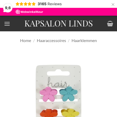
×
3165
Reviews
9,6
Ga
naar
inhoud
Home
/
Haaraccessoires
/
Haarklemmen