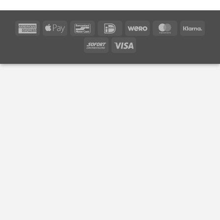
American
Apple
Bancontact
IDeal
Wero
MasterCard
Klarn
Express
Pay
Sofort
Visa