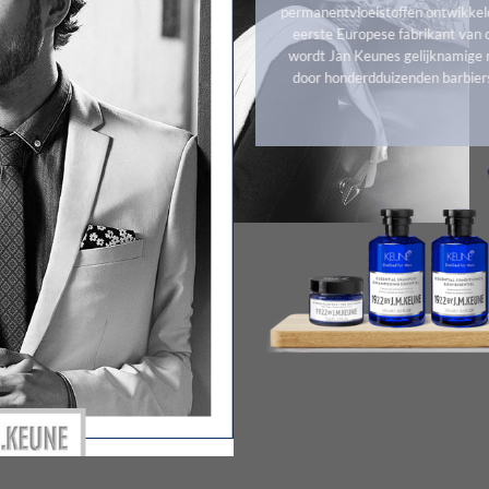
permanentvloeistoffen ontwikkel
eerste Europese fabrikant van 
wordt Jan Keunes gelijknamige 
door honderdduizenden barbiers