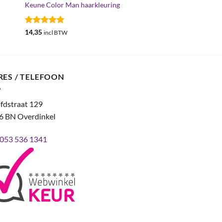
Keune Color Man haarkleuring
Gewaardeerd
14,35
incl BTW
4.83
uit 5
RES / TELEFOON
fdstraat 129
6 BN Overdinkel
053 536 1341