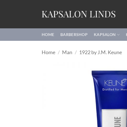
Ga
naar
inhoud
HOME
BARBERSHOP
KAPSALON
Home
/
Man
/
1922 by J.M. Keune