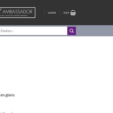
LOGIN
0,00
oeken
aar:
l
 en glans