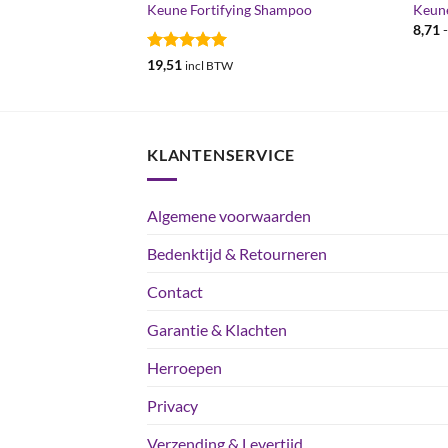
ock
Keune Fortifying Shampoo
Keune
8,71
sse:
Gewaardeerd
19,51
W
incl BTW
5
uit 5
KLANTENSERVICE
Algemene voorwaarden
Bedenktijd & Retourneren
Contact
Garantie & Klachten
Herroepen
Privacy
Verzending & Levertijd