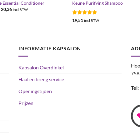
 Essential Conditioner
Keune Purifying Shampoo
Prijsklasse:
-
20,36
incl BTW
€8,71
tot
Gewaardeerd
19,51
incl BTW
€20,36
5
uit 5
INFORMATIE KAPSALON
AD
Hoo
Kapsalon Overdinkel
758
Haal en breng service
Tel:
Openingstijden
Prijzen