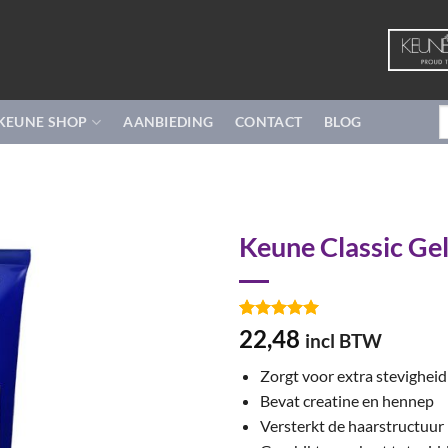
Z
KEUNE SHOP
AANBIEDING
CONTACT
BLOG
n
Keune Classic Ge
Gewaardeerd
5
22,48
incl BTW
5
op 5
gebaseerd
Zorgt voor extra stevigheid
op
klant
waarderingen
Bevat creatine en hennep
Versterkt de haarstructuur