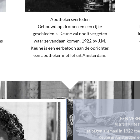
Apothekersverleden
Gebouwd op dromen en een rijke
geschiedenis. Keune zal nooit vergeten
i
es
waar ze vandaan komen. 1922 by J.M.
Keune is een eerbetoon aan de oprichter,
een apotheker met lef uit Amsterdam.
EEN VERH
SUCCES EN 
Het begon allemaal in 1922 to
Keune in Amsterdam ee