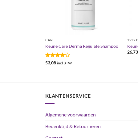
CARE
1922 
Brillianz Shampoo
Keune Care Derma Regulate Shampoo
Keune
26,7
Gewaardeerd
53,08
incl BTW
4
uit 5
KLANTENSERVICE
Algemene voorwaarden
Bedenktijd & Retourneren
Contact