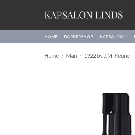
Ga
naar
inhoud
HOME
BARBERSHOP
KAPSALON
Home
/
Man
/
1922 by J.M. Keune