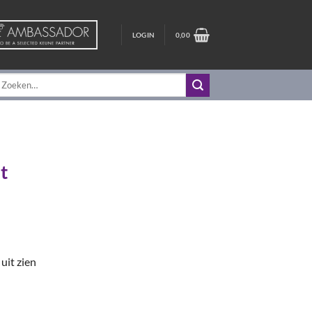
LOGIN
0,00
oeken
aar:
t
 uit zien