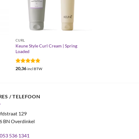
CURL
Keune Style Curl Cream | Spring
Loaded
Gewaardeerd
20,36
incl BTW
4.79
uit 5
RES / TELEFOON
fdstraat 129
6 BN Overdinkel
053 536 1341