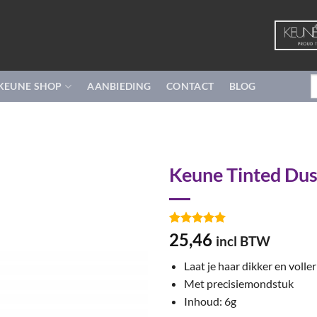
Z
KEUNE SHOP
AANBIEDING
CONTACT
BLOG
n
Keune Tinted Dus
Gewaardeerd
1
25,46
incl BTW
5
op 5
gebaseerd
Laat je haar dikker en voller
op
klant
waardering
Met precisiemondstuk
Inhoud: 6g