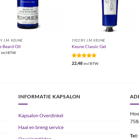
BY J.M. KEUNE
1922 BY J.M. KEUNE
 Beard Oil
Keune Classic Gel
3
incl BTW
Gewaardeerd
22,48
incl BTW
5
uit 5
INFORMATIE KAPSALON
AD
Hoo
Kapsalon Overdinkel
758
Haal en breng service
Tel:
Openingstijden