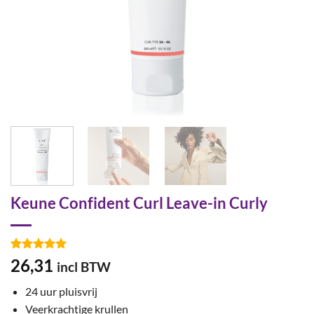
Keune Confident Curl Leave-in Curly
Gewaardeerd
2
26,31
incl BTW
5
op 5
gebaseerd
24 uur pluisvrij
op
klant
waarderingen
Veerkrachtige krullen