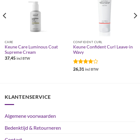
CARE
CONFIDENT CURL
Keune Care Luminous Coat
Keune Confident Curl Leave-in
Supreme Cream
Wavy
37,45
incl BTW
Gewaardeerd
26,31
incl BTW
4
uit 5
KLANTENSERVICE
Algemene voorwaarden
Bedenktijd & Retourneren
Contact