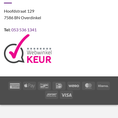
Hoofdstraat 129
7586 BN Overdinkel
Tel:
053 536 1341
American
Apple
Bancontact
IDeal
Wero
MasterCard
Klarn
Express
Pay
Sofort
Visa