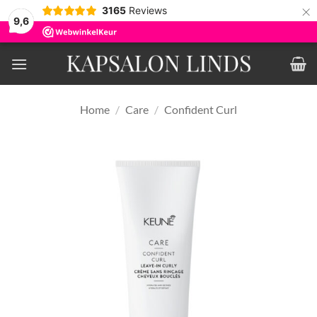
×
3165
Reviews
9,6
Ga
naar
inhoud
Home
/
Care
/
Confident Curl