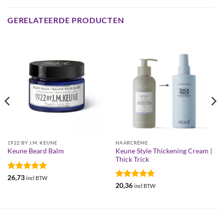
GERELATEERDE PRODUCTEN
1922 BY J.M. KEUNE
HAARCRÈME
Keune Style Thickening Cream |
Keune Beard Balm
Thick Trick
Gewaardeerd
26,73
incl BTW
5
uit 5
Gewaardeerd
20,36
incl BTW
4.69
uit 5