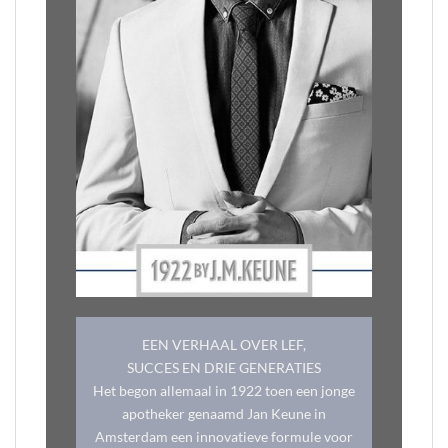
EEN VERHAAL OVER LEF,
SUCCES EN DRIE GENERATIES
Het begon allemaal in 1922 toen een jonge
apotheker genaamd Jan Keune in
Amsterdam een innovatieve formule voor