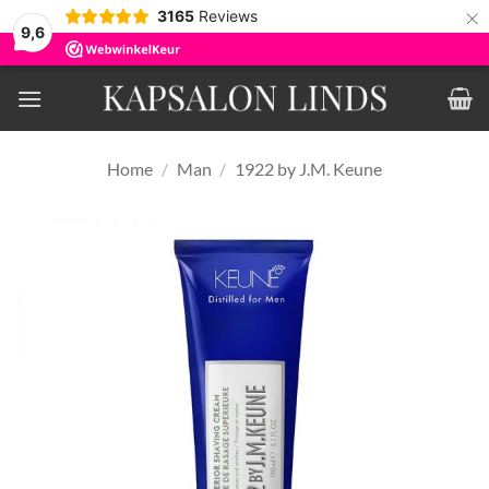
×
3165
Reviews
9,6
Ga
naar
inhoud
Home
/
Man
/
1922 by J.M. Keune