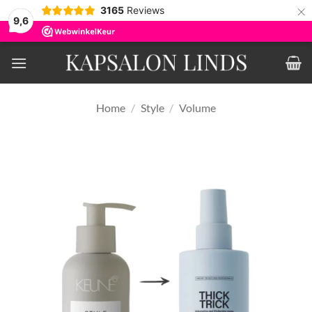
×
3165
Reviews
9,6
Ga
naar
inhoud
Home
/
Style
/
Volume