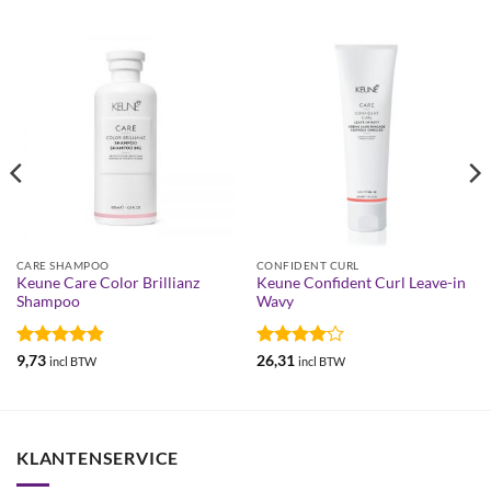
CARE SHAMPOO
CONFIDENT CURL
Keune Care Color Brillianz
Keune Confident Curl Leave-in
Shampoo
Wavy
Gewaardeerd
Gewaardeerd
9,73
26,31
incl BTW
incl BTW
4.83
uit 5
4
uit 5
KLANTENSERVICE