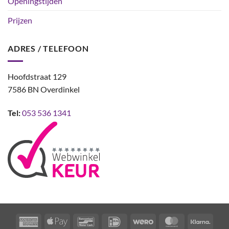
Openingstijden
Prijzen
ADRES / TELEFOON
Hoofdstraat 129
7586 BN Overdinkel
Tel:
053 536 1341
American
Apple
Bancontact
IDeal
Wero
MasterCard
Klarn