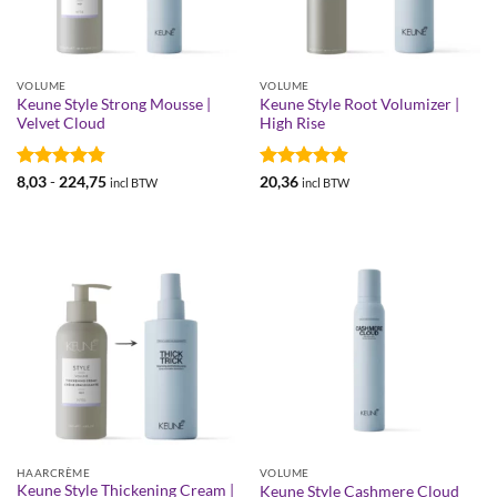
VOLUME
VOLUME
Keune Style Strong Mousse |
Keune Style Root Volumizer |
Velvet Cloud
High Rise
Gewaardeerd
Prijsklasse:
Gewaardeerd
8,03
-
224,75
20,36
incl BTW
incl BTW
€8,03
4.77
uit 5
4.88
uit 5
tot
€224,75
HAARCRÈME
VOLUME
Keune Style Thickening Cream |
Keune Style Cashmere Cloud