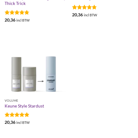
Thick Trick
Gewaardeerd
20,36
incl BTW
4.75
uit 5
Gewaardeerd
20,36
incl BTW
4.69
uit 5
VOLUME
Keune Style Stardust
Gewaardeerd
20,36
incl BTW
4.83
uit 5