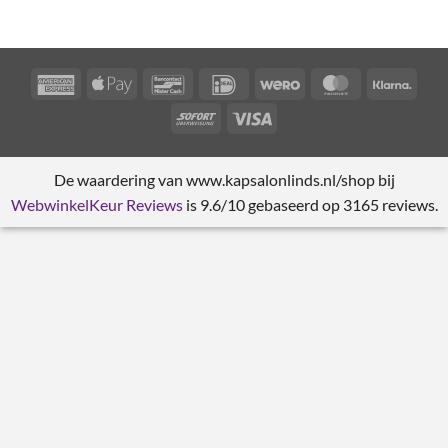
American
Apple
Bancontact
IDeal
Wero
MasterCard
Klarn
Express
Pay
Sofort
Visa
De waardering van www.kapsalonlinds.nl/shop bij
WebwinkelKeur Reviews
is 9.6/10 gebaseerd op 3165 reviews.