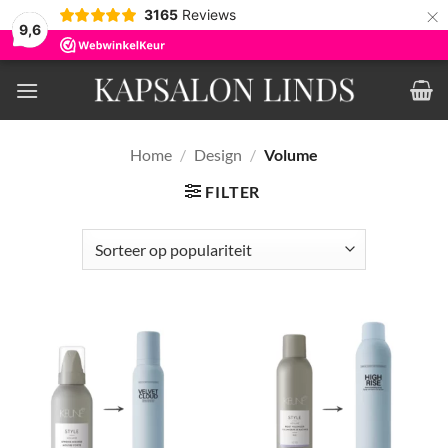
×
3165
Reviews
9,6
Ga
naar
inhoud
Home
/
Design
/
Volume
FILTER