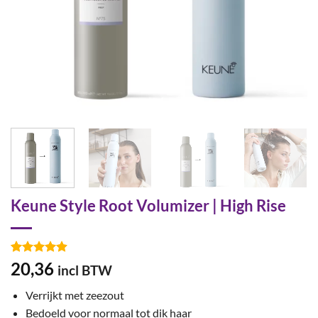
Keune Style Root Volumizer | High Rise
Gewaardeerd
26
20,36
incl BTW
4.88
op 5
gebaseerd
Verrijkt met zeezout
op
klant
waarderingen
Bedoeld voor normaal tot dik haar