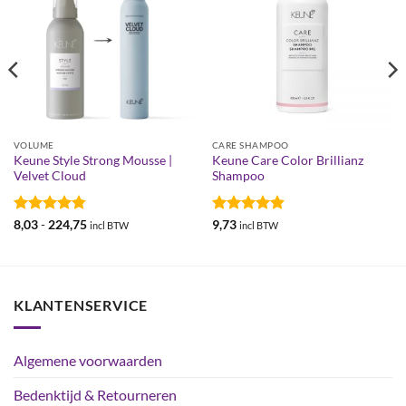
VOLUME
CARE SHAMPOO
Keune Style Strong Mousse |
Keune Care Color Brillianz
Velvet Cloud
Shampoo
Gewaardeerd
Prijsklasse:
Gewaardeerd
8,03
-
224,75
9,73
incl BTW
incl BTW
€8,03
4.77
uit 5
4.83
uit 5
tot
€224,75
KLANTENSERVICE
Algemene voorwaarden
Bedenktijd & Retourneren