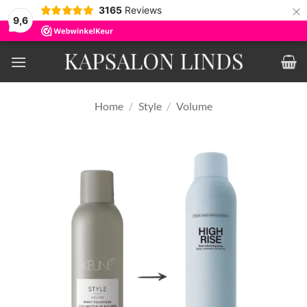
×
3165
Reviews
9,6
Ga
naar
inhoud
Home
/
Style
/
Volume