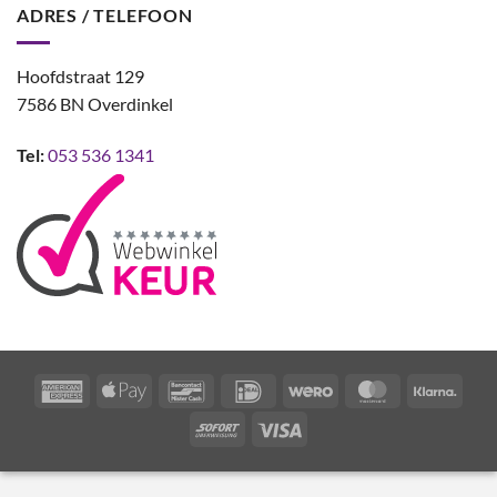
ADRES / TELEFOON
Hoofdstraat 129
7586 BN Overdinkel
Tel:
053 536 1341
American
Apple
Bancontact
IDeal
Wero
MasterCard
Klarn
Express
Pay
Sofort
Visa