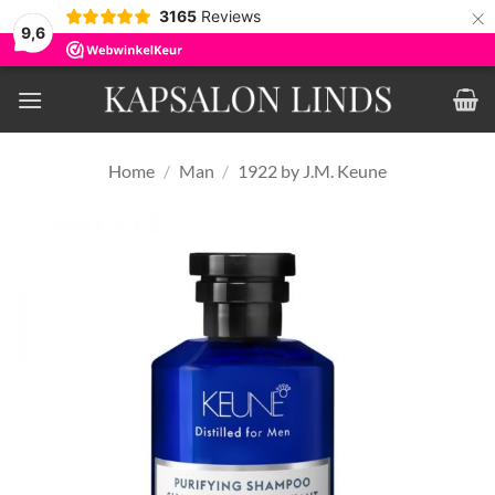
×
3165
Reviews
9,6
Ga
naar
inhoud
Home
/
Man
/
1922 by J.M. Keune