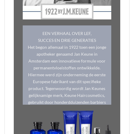
EEN VERHAAL OVER LEF,
SUCCES EN DRIE GENERATIES
Het begon allemaal in 1922 toen een jonge
apotheker genaamd Jan Keune in
Amsterdam een innovatieve formule voor
permanentvloeistoffen ontwikkelde.
Hiermee werd zijn onderneming de eerste
Europese fabrikant van dit specifieke
product. Tegenwoordig wordt Jan Keunes
gelijknamige merk, Keune Haircosmetics,
gebruikt door honderdduizenden barbiers
en stylisten in meer dan 70 landen.