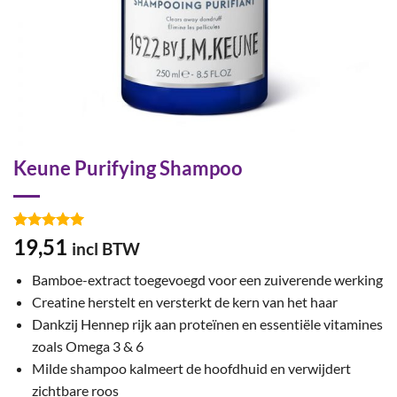
Keune Purifying Shampoo
Gewaardeerd
4
19,51
incl BTW
5
op 5
gebaseerd
Bamboe-extract toegevoegd voor een zuiverende werking
op
klant
waarderingen
Creatine herstelt en versterkt de kern van het haar
Dankzij Hennep rijk aan proteïnen en essentiële vitamines
zoals Omega 3 & 6
Milde shampoo kalmeert de hoofdhuid en verwijdert
zichtbare roos