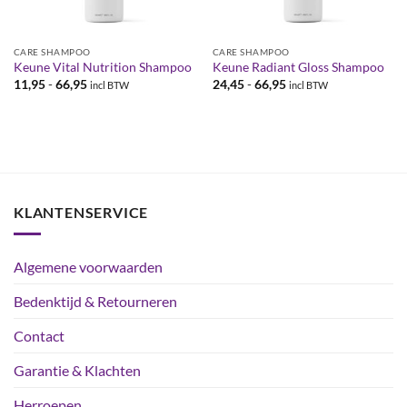
CARE SHAMPOO
CARE SHAMPOO
Keune Vital Nutrition Shampoo
Keune Radiant Gloss Shampoo
Prijsklasse:
Prijsklasse:
11,95
-
66,95
24,45
-
66,95
incl BTW
incl BTW
€11,95
€24,45
tot
tot
€66,95
€66,95
KLANTENSERVICE
Algemene voorwaarden
Bedenktijd & Retourneren
Contact
Garantie & Klachten
Herroepen