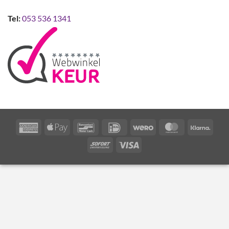
Tel:
053 536 1341
American
Apple
Bancontact
IDeal
Wero
MasterCard
Klarn
Express
Pay
Sofort
Visa