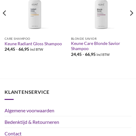
CARE SHAMPOO
BLONDE SAVIOR
Keune Care Blonde Savior
Keune Radiant Gloss Shampoo
Shampoo
Prijsklasse:
24,45
-
66,95
incl BTW
€24,45
Prijsklasse:
24,45
-
66,95
incl BTW
tot
€24,45
€66,95
tot
€66,95
KLANTENSERVICE
Algemene voorwaarden
Bedenktijd & Retourneren
Contact