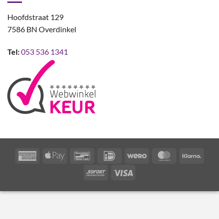
Hoofdstraat 129
7586 BN Overdinkel
Tel:
053 536 1341
American
Apple
Bancontact
IDeal
Wero
MasterCard
Klarn
Express
Pay
Sofort
Visa