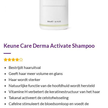
Keune Care Derma Activate Shampoo
Gewaardeerd
7
Bestrijdt haaruitval
4
op 5
gebaseerd
Geeft haar meer volume en glans
op
klant
Haar wordt sterker
waarderingen
Natuurlijke functie van de hoofdhuid wordt hersteld
Vitamine H verbetert de keratinestructuur van het haar
Takanal activeert de celstofwisseling
Cafeïne stimuleert de bloedsomloop en voedt de