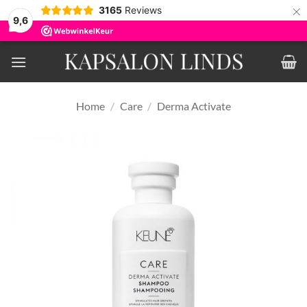
×
3165
Reviews
9,6
Ga
naar
inhoud
Home
/
Care
/
Derma Activate