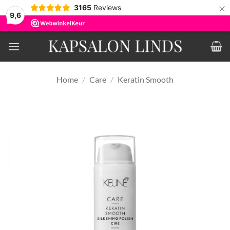
×
3165
Reviews
9,6
Ga
naar
inhoud
Home
/
Care
/
Keratin Smooth