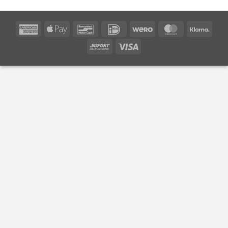
American
Apple
Bancontact
IDeal
Wero
MasterCard
Klarn
Express
Pay
Sofort
Visa