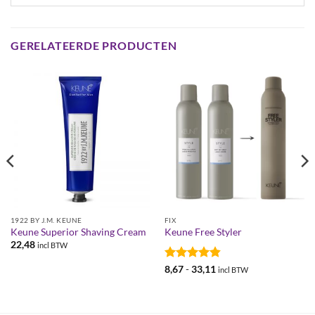
GERELATEERDE PRODUCTEN
1922 BY J.M. KEUNE
FIX
Keune Superior Shaving Cream
Keune Free Styler
22,48
incl BTW
Gewaardeerd
Prijsklasse:
8,67
-
33,11
incl BTW
€8,67
4.86
uit 5
tot
€33,11