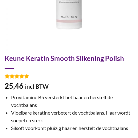
Keune Keratin Smooth Silkening Polish
Gewaardeerd
6
25,46
incl BTW
4.83
op 5
gebaseerd
Provitamine B5 versterkt het haar en herstelt de
op
klant
waarderingen
vochtbalans
Vloeibare keratine verbetert de vochtbalans. Haar wordt
soepel en sterk
Silsoft voorkomt pluizig haar en herstelt de vochtbalans