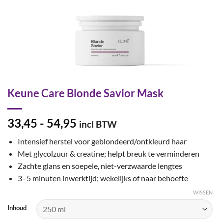
Keune Care Blonde Savior Mask
Prijsklasse:
33,45
-
54,95
incl BTW
€33,45
Intensief herstel voor geblondeerd/ontkleurd haar
tot
Met glycolzuur & creatine; helpt breuk te verminderen
€54,95
Zachte glans en soepele, niet-verzwaarde lengtes
3–5 minuten inwerktijd; wekelijks of naar behoefte
WISSEN
Inhoud