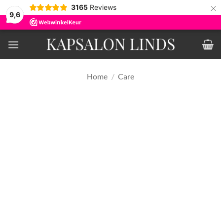
×
3165
Reviews
9,6
Ga
naar
inhoud
Home
/
Care