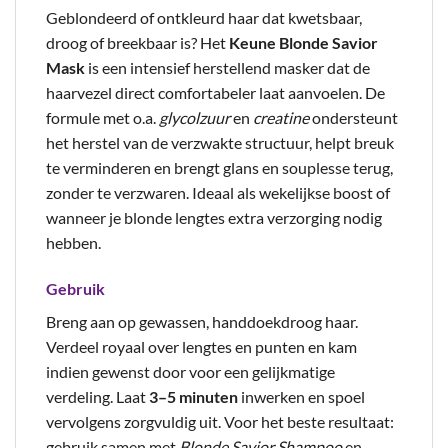
Geblondeerd of ontkleurd haar dat kwetsbaar,
droog of breekbaar is? Het
Keune Blonde Savior
Mask
is een intensief herstellend masker dat de
haarvezel direct comfortabeler laat aanvoelen. De
formule met o.a.
glycolzuur
en
creatine
ondersteunt
het herstel van de verzwakte structuur, helpt breuk
te verminderen en brengt glans en souplesse terug,
zonder te verzwaren. Ideaal als wekelijkse boost of
wanneer je blonde lengtes extra verzorging nodig
hebben.
Gebruik
Breng aan op gewassen, handdoekdroog haar.
Verdeel royaal over lengtes en punten en kam
indien gewenst door voor een gelijkmatige
verdeling. Laat
3–5 minuten
inwerken en spoel
vervolgens zorgvuldig uit. Voor het beste resultaat:
gebruik samen met
Blonde Savior Shampoo
en