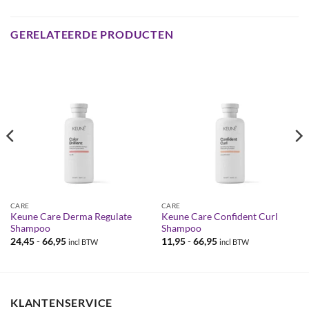
GERELATEERDE PRODUCTEN
CARE
CARE
Keune Care Derma Regulate
Keune Care Confident Curl
Shampoo
Shampoo
Prijsklasse:
Prijsklasse:
24,45
-
66,95
11,95
-
66,95
incl BTW
incl BTW
€24,45
€11,95
tot
tot
€66,95
€66,95
KLANTENSERVICE