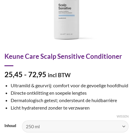
Keune Care Scalp Sensitive Conditioner
Prijsklasse:
25,45
-
72,95
incl BTW
€25,45
Ultramild & geurvrij: comfort voor de gevoelige hoofdhuid
tot
Directe ontklitting en soepele lengtes
€72,95
Dermatologisch getest; ondersteunt de huidbarrière
Licht hydraterend zonder te verzwaren
WISSEN
Inhoud