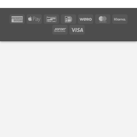
American
Apple
Bancontact
IDeal
Wero
MasterCard
Klarn
Express
Pay
Sofort
Visa