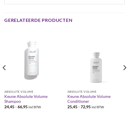
GERELATEERDE PRODUCTEN
ABSOLUTE VOLUME
ABSOLUTE VOLUME
Keune Absolute Volume
Keune Absolute Volume
Shampoo
Conditioner
Prijsklasse:
Prijsklasse:
24,45
-
66,95
25,45
-
72,95
incl BTW
incl BTW
€24,45
€25,45
tot
tot
€66,95
€72,95