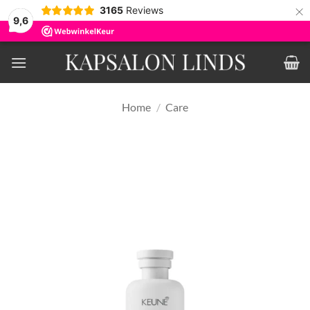
×
3165
Reviews
9,6
Ga
naar
inhoud
Home
/
Care