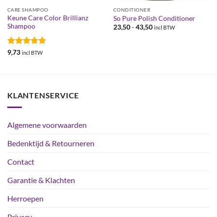
CARE SHAMPOO
CONDITIONER
Keune Care Color Brillianz
So Pure Polish Conditioner
Shampoo
Prijsklasse:
23,50
-
43,50
incl BTW
€23,50
tot
€43,50
Gewaardeerd
9,73
incl BTW
4.83
uit 5
KLANTENSERVICE
Algemene voorwaarden
Bedenktijd & Retourneren
Contact
Garantie & Klachten
Herroepen
Privacy