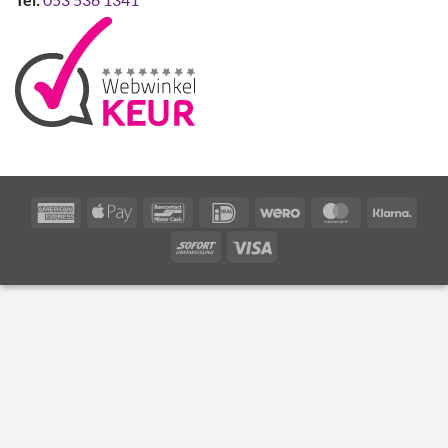
American
Apple
Bancontact
IDeal
Wero
MasterCard
Klarn
Express
Pay
Sofort
Visa