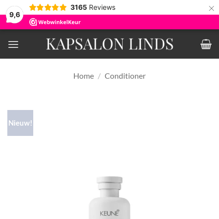
×
3165
Reviews
9,6
Ga
naar
inhoud
Home
/
Conditioner
Nieuw!