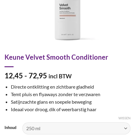
Keune Velvet Smooth Conditioner
Prijsklasse:
12,45
-
72,95
incl BTW
€12,45
Directe ontklitting en zichtbare gladheid
tot
Temt pluis en flyaways zonder te verzwaren
€72,95
Satijnzachte glans en soepele beweging
Ideaal voor droog, dik of weerbarstig haar
WISSEN
Inhoud