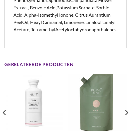
Phenoxyethanol, SpathodeaCampanulata Flower
Extract, Benzoic Acid,Potassium Sorbate, Sorbic
Acid, Alpha-Isomethyl Ionone, Citrus Aurantium
PeelOil, Hexyl Cinnamal, Limonene, Linalool,Linalyl
Acetate, TetramethylAcetyloctahydronaphthalenes
GERELATEERDE PRODUCTEN