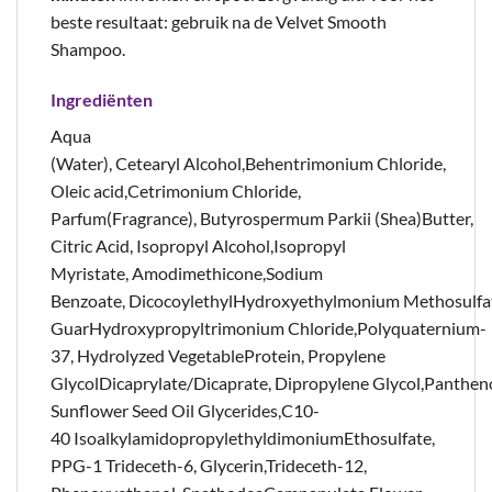
beste resultaat: gebruik na de Velvet Smooth
Shampoo.
Ingrediënten
Aqua
(Water), Cetearyl Alcohol,Behentrimonium Chloride,
Oleic acid,Cetrimonium Chloride,
Parfum(Fragrance), Butyrospermum Parkii (Shea)Butter,
Citric Acid, Isopropyl Alcohol,Isopropyl
Myristate, Amodimethicone,Sodium
Benzoate, DicocoylethylHydroxyethylmonium Methosulfa
GuarHydroxypropyltrimonium Chloride,Polyquaternium-
37, Hydrolyzed VegetableProtein, Propylene
GlycolDicaprylate/Dicaprate, Dipropylene Glycol,Pantheno
Sunflower Seed Oil Glycerides,C10-
40 IsoalkylamidopropylethyldimoniumEthosulfate,
PPG-1 Trideceth-6, Glycerin,Trideceth-12,