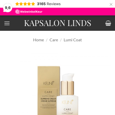
×
3165
Reviews
9,6
Ga
naar
inhoud
Home
/
Care
/
Lumi Coat