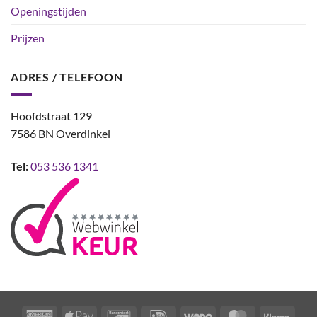
Openingstijden
Prijzen
ADRES / TELEFOON
Hoofdstraat 129
7586 BN Overdinkel
Tel:
053 536 1341
American
Apple
Bancontact
IDeal
Wero
MasterCard
Klarn