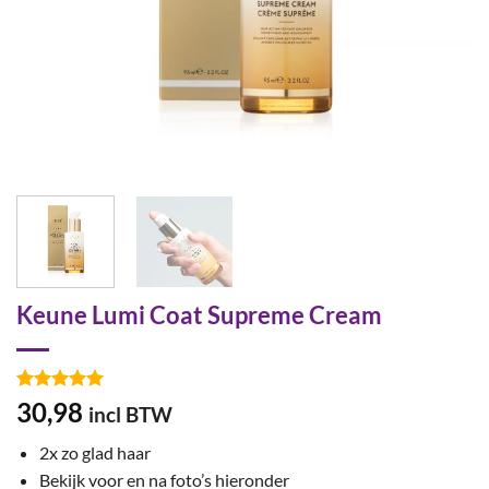
Keune Lumi Coat Supreme Cream
Gewaardeerd
5
30,98
incl BTW
5
op 5
gebaseerd
2x zo glad haar
op
klant
waarderingen
Bekijk voor en na foto’s hieronder