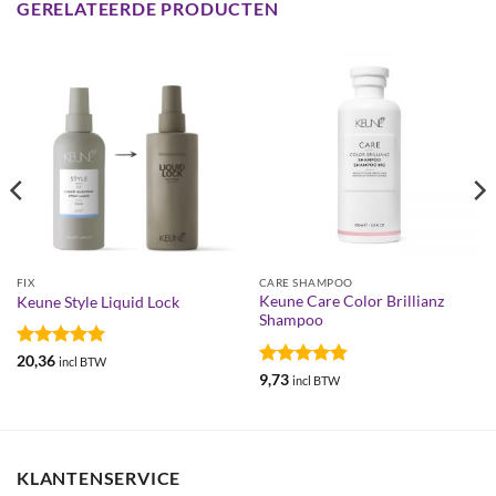
GERELATEERDE PRODUCTEN
FIX
CARE SHAMPOO
Keune Care Color Brillianz
Keune Style Liquid Lock
Shampoo
Gewaardeerd
20,36
incl BTW
5
uit 5
Gewaardeerd
9,73
incl BTW
4.83
uit 5
KLANTENSERVICE