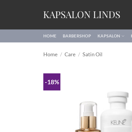
Ga
naar
inhoud
HOME
BARBERSHOP
KAPSALON
Home
/
Care
/
Satin Oil
-18%