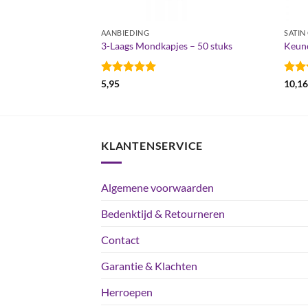
AANBIEDING
SATIN
3-Laags Mondkapjes – 50 stuks
Keune
Gewaardeerd
Gewa
5,95
10,1
5
uit 5
4.6
u
KLANTENSERVICE
Algemene voorwaarden
Bedenktijd & Retourneren
Contact
Garantie & Klachten
Herroepen