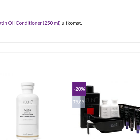
atin Oil Conditioner (250 ml)
uitkomst.
-20%
79,89