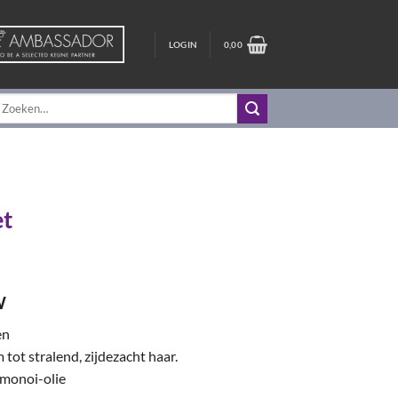
LOGIN
0,00
oeken
aar:
et
ijke
e
W
en
tot stralend, zijdezacht haar.
.
 monoi-olie