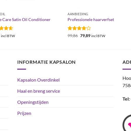
 OIL
AANBIEDING
 Care Satin Oil Conditioner
Professionele haarverfset
ardeerd
Gewaardeerd
Oorspronkelijke
Huidige
6
99,86
79,89
incl BTW
incl BTW
prijs
prijs
it 5
4
uit 5
was:
is:
€99,86.
€79,89.
INFORMATIE KAPSALON
AD
Hoo
Kapsalon Overdinkel
758
Haal en breng service
Tel:
Openingstijden
Prijzen