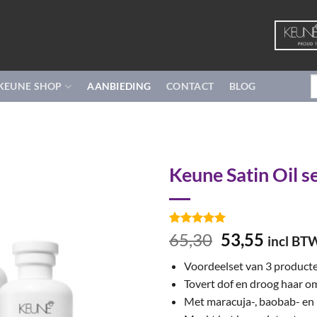
Z
KEUNE SHOP
AANBIEDING
CONTACT
BLOG
n
Keune Satin Oil s
Gewaardeerd
8
Oorspronkel
Huidig
65,30
53,55
incl BT
5
op 5
prijs
prijs
gebaseerd
Voordeelset van 3 product
op
klant
was:
is:
waarderingen
Tovert dof en droog haar om 
€65,30.
€53,55
Met maracuja-, baobab- en