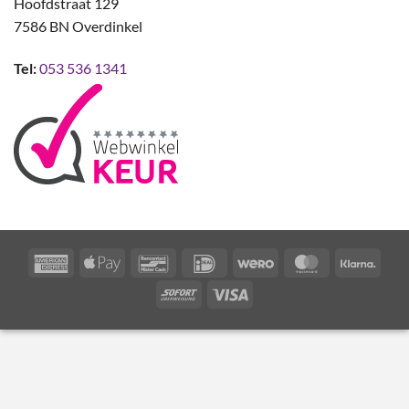
Hoofdstraat 129
7586 BN Overdinkel
Tel:
053 536 1341
American
Apple
Bancontact
IDeal
Wero
MasterCard
Klarn
Express
Pay
Sofort
Visa