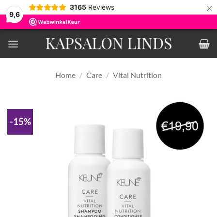
×
3165
Reviews
9,6
Ga
naar
inhoud
Home
/
Care
/
Vital Nutrition
-15%