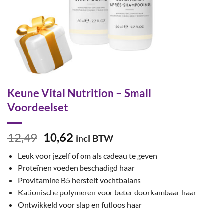
Keune Vital Nutrition – Small
Voordeelset
Oorspronkelijke
Huidige
12,49
10,62
incl BTW
prijs
prijs
Leuk voor jezelf of om als cadeau te geven
was:
is:
Proteïnen voeden beschadigd haar
€12,49.
€10,62.
Provitamine B5 herstelt vochtbalans
Kationische polymeren voor beter doorkambaar haar
Ontwikkeld voor slap en futloos haar