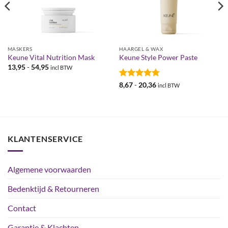
MASKERS
HAARGEL & WAX
Keune Vital Nutrition Mask
Keune Style Power Paste
Prijsklasse:
13,95
-
54,95
incl BTW
€13,95
tot
Gewaardeerd
Prijsklasse:
8,67
-
20,36
incl BTW
€54,95
€8,67
4.79
uit 5
tot
€20,36
KLANTENSERVICE
Algemene voorwaarden
Bedenktijd & Retourneren
Contact
Garantie & Klachten