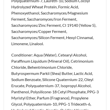
Polyquaternium-7, Laureth-10, Sodium Cocoyl
Hydrolyzed Wheat Protein, Formic Acid,
Phenoxyethanol, Saccharomyces/Magnesium
Ferment, Saccharomyces/Iron Ferment,
Saccharomyces/Zinc Ferment, CI 19140 (Yellow 5),
Saccharomyces/Copper Ferment,
Saccharomyces/Silicon Ferment, Hexyl Cinnamal,
Limonene, Linalool.
Conditioner: Aqua (Water), Cetearyl Alcohol,
Paraffinum Liquidum (Mineral Oil), Cetrimonium
Chloride, Behentrimonium Chloride,
Butyrospermum Parkii (Shea) Butter, Lactic Acid,
Sodium Benzoate, Silicone Quaternium-22, Oleyl
Erucate, Polyquaternium-37, Isopropyl Alcohol,
Panthenol, Polysilicone-18 Cetyl Phosphate, PPG-3
Myristyl Ether, Parfum (Fragrance), Propylene
Glycol, Polyquaternium-10, PPG-1 Trideceth-6,