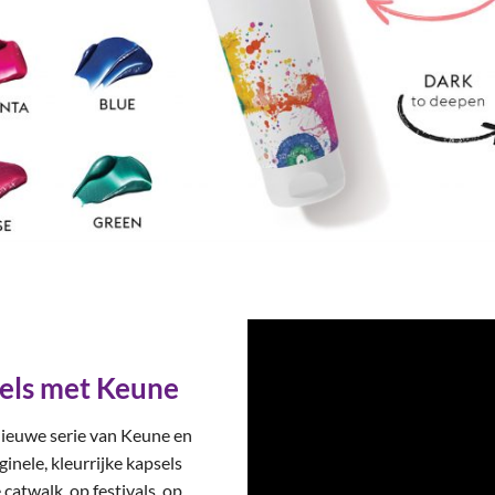
sels met Keune
ieuwe serie van Keune en
ginele, kleurrijke kapsels
catwalk, op festivals, op