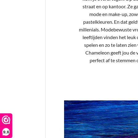
straat en op kantoor. Ze g
mode en make-up, zowel
pastelkleuren. En dat geld
millenials. Modebewuste vr
leeftijden vinden het leuk
spelen en zo te laten zien
Chameleon geeft jou de v
perfect af te stemmen o
9,6