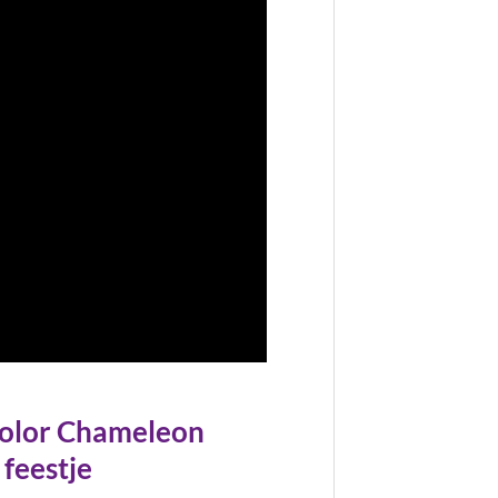
olor Chameleon
 feestje