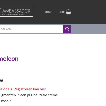
LOGIN
0,00
oeken
aar:
meleon
lasse:
TW
5
ssionals. Registreren kan
hier
.
pigmenten in een pH-neutrale crème
5
n mooi*