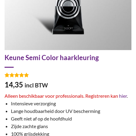
Keune Semi Color haarkleuring
Gewaardeerd
31
14,35
incl BTW
4.9
op 5
gebaseerd
Alleen beschikbaar voor professionals. Registreren kan
hier
.
op
klant
waarderingen
Intensieve verzorging
Lange houdbaarheid door UV bescherming
Geeft niet af op de hoofdhuid
Zijde zachte glans
100% grijsdekking