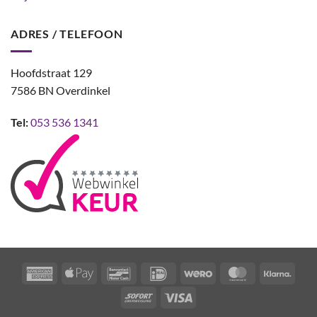
ADRES / TELEFOON
Hoofdstraat 129
7586 BN Overdinkel
Tel:
053 536 1341
American
Apple
Bancontact
IDeal
Wero
MasterCard
Klarn
Express
Pay
Sofort
Visa