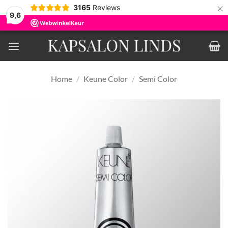
×
3165
Reviews
9,6
Ga
naar
inhoud
Home
/
Keune Color
/
Semi Color