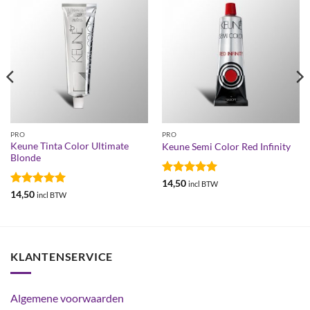
PRO
PRO
Keune Tinta Color Ultimate
Keune Semi Color Red Infinity
Blonde
Gewaardeerd
14,50
incl BTW
5
uit 5
Gewaardeerd
14,50
incl BTW
4.95
uit 5
KLANTENSERVICE
Algemene voorwaarden