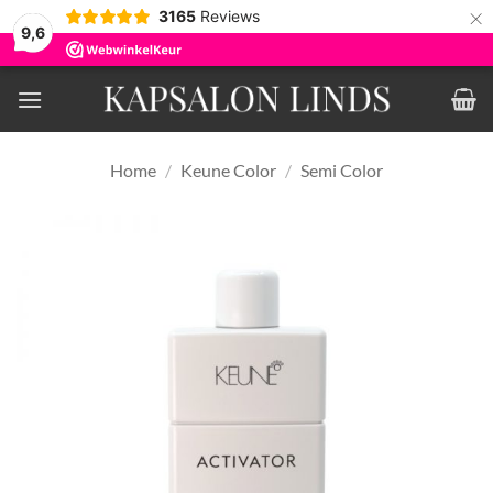
×
3165
Reviews
9,6
Ga
naar
inhoud
Home
/
Keune Color
/
Semi Color