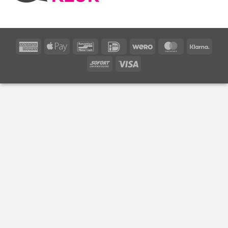
American
Apple
Bancontact
IDeal
Wero
MasterCard
Klarn
Express
Pay
Sofort
Visa