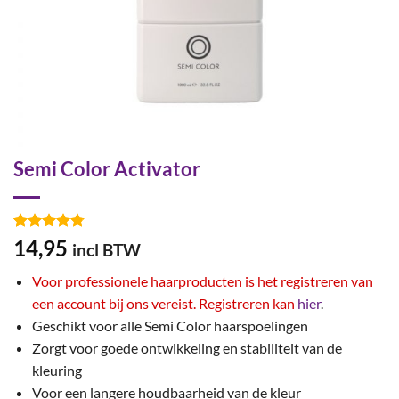
Semi Color Activator
Gewaardeerd
9
14,95
incl BTW
4.78
op 5
gebaseerd
Voor professionele haarproducten is het registreren van
op
klant
waarderingen
een account bij ons vereist. Registreren kan
hier
.
Geschikt voor alle Semi Color haarspoelingen
Zorgt voor goede ontwikkeling en stabiliteit van de
kleuring
Voor een langere houdbaarheid van de kleur