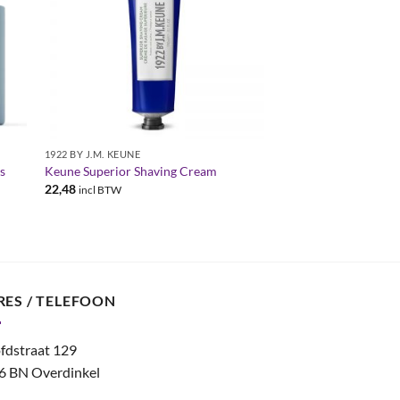
1922 BY J.M. KEUNE
s
Keune Superior Shaving Cream
22,48
incl BTW
RES / TELEFOON
fdstraat 129
6 BN Overdinkel