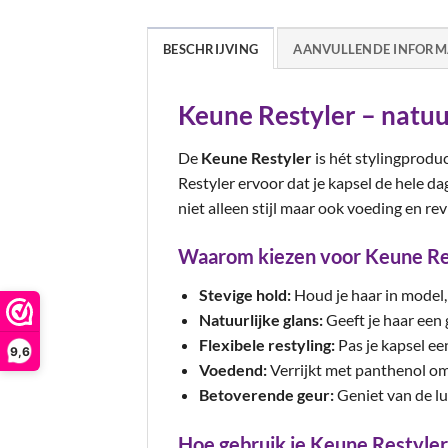
BESCHRIJVING
AANVULLENDE INFORM
Keune Restyler – natuur
De
Keune Restyler
is hét stylingproduc
Restyler ervoor dat je kapsel de hele dag
niet alleen stijl maar ook voeding en revi
Waarom kiezen voor Keune Re
Stevige hold:
Houd je haar in model,
Natuurlijke glans:
Geeft je haar een 
Flexibele restyling:
Pas je kapsel ee
9,6
Voedend:
Verrijkt met panthenol om 
Betoverende geur:
Geniet van de l
Hoe gebruik je Keune Restyler