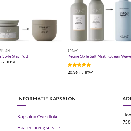
FINISH
SPRAY
 Style Stay Putt
Keune Style Salt Mist | Ocean Wave
6
incl BTW
Gewaardeerd
20,36
incl BTW
4.82
uit 5
INFORMATIE KAPSALON
AD
Hoo
Kapsalon Overdinkel
758
Haal en breng service