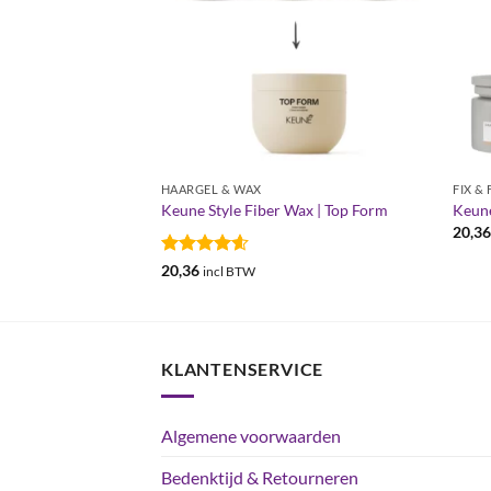
HAARGEL & WAX
FIX & 
el | Head Lock
Keune Style Fiber Wax | Top Form
Keune
20,3
sse:
Gewaardeerd
20,36
W
incl BTW
4.56
uit 5
KLANTENSERVICE
Algemene voorwaarden
Bedenktijd & Retourneren