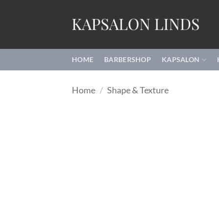
Ga
naar
inhoud
HOME
BARBERSHOP
KAPSALON
Home
/
Shape & Texture