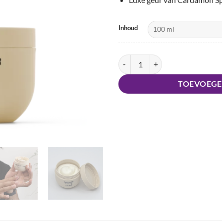
Inhoud
Keune Restyler aantal
TOEVOEGE