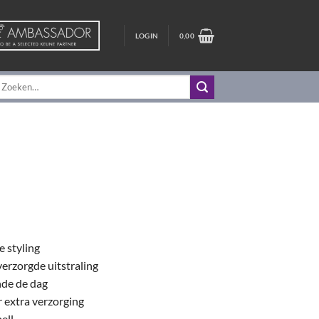
LOGIN
0,00
oeken
aar:
e styling
verzorgde uitstraling
nde de dag
 extra verzorging
ell