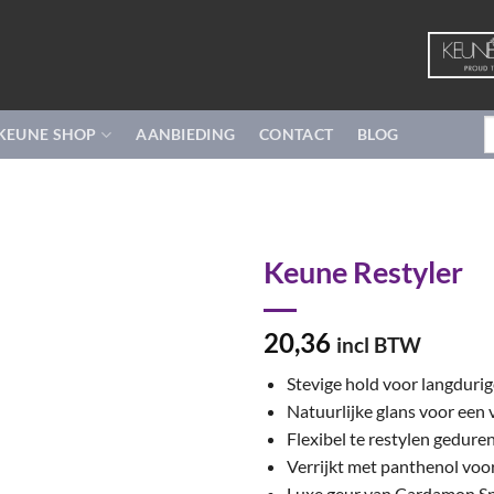
Z
KEUNE SHOP
AANBIEDING
CONTACT
BLOG
n
Keune Restyler
20,36
incl BTW
Stevige hold voor langdurig
Natuurlijke glans voor een 
Flexibel te restylen gedure
Verrijkt met panthenol voor
Luxe geur van Cardamon Sp