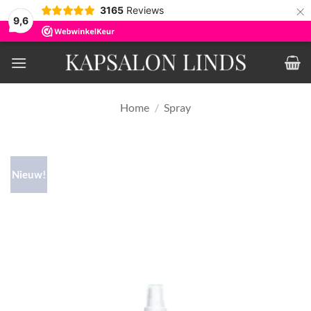
×
3165
Reviews
9,6
Ga
naar
inhoud
Home
/
Spray
Nieuw!