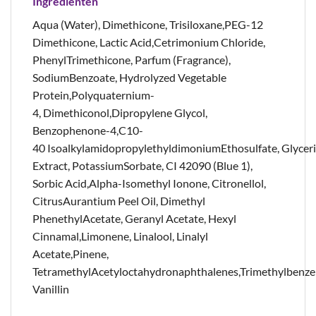
Ingrediënten
Aqua (Water), Dimethicone, Trisiloxane,PEG-12
Dimethicone, Lactic Acid,Cetrimonium Chloride,
PhenylTrimethicone, Parfum (Fragrance),
SodiumBenzoate, Hydrolyzed Vegetable
Protein,Polyquaternium-
4, Dimethiconol,Dipropylene Glycol,
Benzophenone-4,C10-
40 IsoalkylamidopropylethyldimoniumEthosulfate, Glyce
Extract, PotassiumSorbate, CI 42090 (Blue 1),
Sorbic Acid,Alpha-Isomethyl Ionone, Citronellol,
CitrusAurantium Peel Oil, Dimethyl
PhenethylAcetate, Geranyl Acetate, Hexyl
Cinnamal,Limonene, Linalool, Linalyl
Acetate,Pinene,
TetramethylAcetyloctahydronaphthalenes,Trimethylbenze
Vanillin