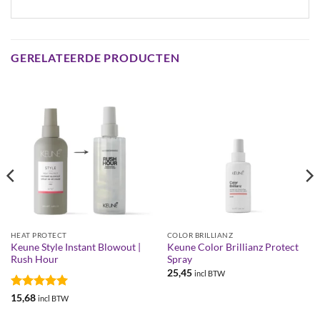
GERELATEERDE PRODUCTEN
HEAT PROTECT
COLOR BRILLIANZ
Keune Style Instant Blowout |
Keune Color Brillianz Protect
Rush Hour
Spray
25,45
incl BTW
Gewaardeerd
15,68
incl BTW
5
uit 5