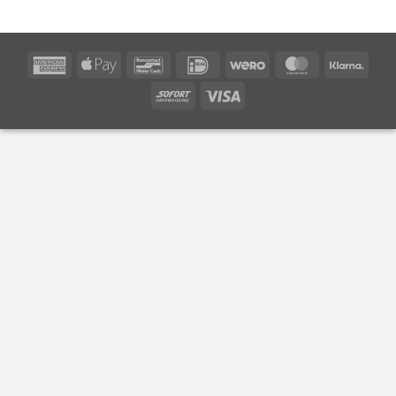
American
Apple
Bancontact
IDeal
Wero
MasterCard
Klarn
Express
Pay
Sofort
Visa