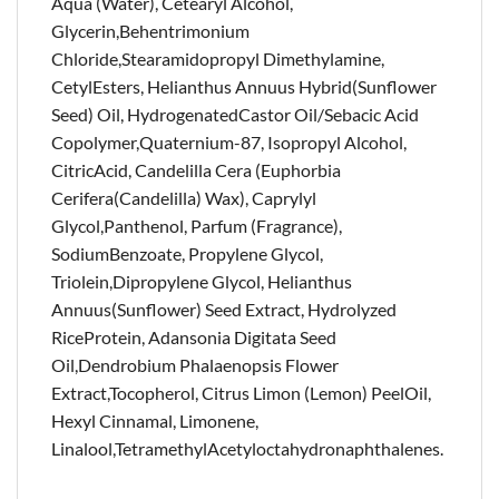
Aqua (Water), Cetearyl Alcohol,
Glycerin,Behentrimonium
Chloride,Stearamidopropyl Dimethylamine,
CetylEsters, Helianthus Annuus Hybrid(Sunflower
Seed) Oil, HydrogenatedCastor Oil/Sebacic Acid
Copolymer,Quaternium-87, Isopropyl Alcohol,
CitricAcid, Candelilla Cera (Euphorbia
Cerifera(Candelilla) Wax), Caprylyl
Glycol,Panthenol, Parfum (Fragrance),
SodiumBenzoate, Propylene Glycol,
Triolein,Dipropylene Glycol, Helianthus
Annuus(Sunflower) Seed Extract, Hydrolyzed
RiceProtein, Adansonia Digitata Seed
Oil,Dendrobium Phalaenopsis Flower
Extract,Tocopherol, Citrus Limon (Lemon) PeelOil,
Hexyl Cinnamal, Limonene,
Linalool,TetramethylAcetyloctahydronaphthalenes​.