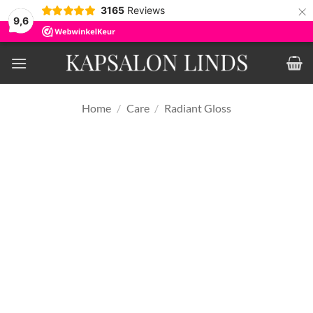
×
3165
Reviews
9,6
Ga
naar
inhoud
Home
/
Care
/
Radiant Gloss