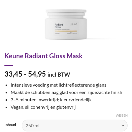
Keune Radiant Gloss Mask
Prijsklasse:
33,45
-
54,95
incl BTW
€33,45
Intensieve voeding met lichtreflecterende glans
tot
Maakt de schubbenlaag glad voor een zijdezachte finish
€54,95
3–5 minuten inwerktijd; kleurvriendelijk
Vegan, siliconenvrij en glutenvrij
WISSEN
Inhoud