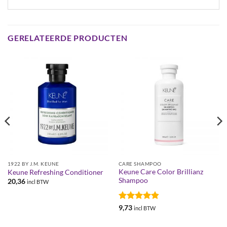
GERELATEERDE PRODUCTEN
1922 BY J.M. KEUNE
CARE SHAMPOO
Keune Care Color Brillianz
Keune Refreshing Conditioner
Shampoo
20,36
incl BTW
Gewaardeerd
9,73
incl BTW
4.83
uit 5