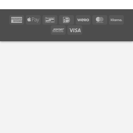
American
Apple
Bancontact
IDeal
Wero
MasterCard
Klarn
Express
Pay
Sofort
Visa