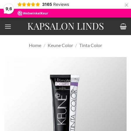
×
3165
Reviews
9,6
Ga
naar
inhoud
Home
/
Keune Color
/
Tinta Color