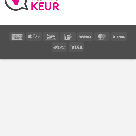
American
Apple
Bancontact
IDeal
Wero
MasterCard
Klarn
Express
Pay
Sofort
Visa