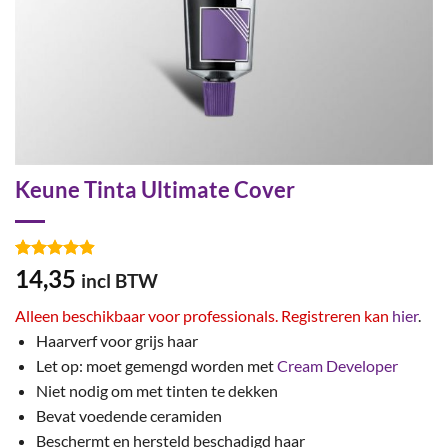
Keune Tinta Ultimate Cover
Gewaardeerd
52
14,35
incl BTW
4.87
op 5
gebaseerd
Alleen beschikbaar voor professionals. Registreren kan
hier
.
op
klant
waarderingen
Haarverf voor grijs haar
Let op: moet gemengd worden met
Cream Developer
Niet nodig om met tinten te dekken
Bevat voedende ceramiden
Beschermt en hersteld beschadigd haar