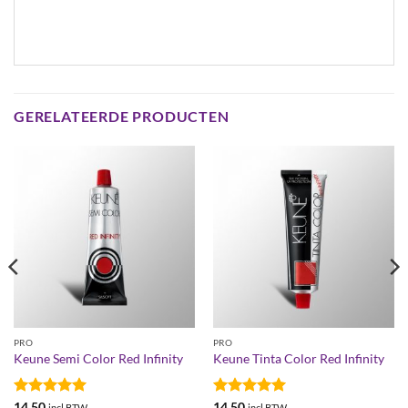
GERELATEERDE PRODUCTEN
PRO
PRO
Keune Semi Color Red Infinity
Keune Tinta Color Red Infinity
Gewaardeerd
Gewaardeerd
14,50
14,50
incl BTW
incl BTW