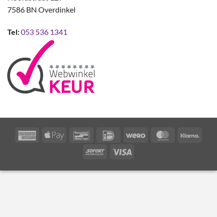
7586 BN Overdinkel
Tel:
053 536 1341
American
Apple
Bancontact
IDeal
Wero
MasterCard
Klarn
Express
Pay
Sofort
Visa