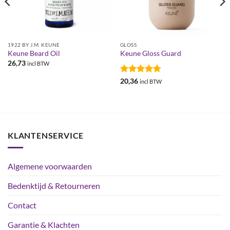
1922 BY J.M. KEUNE
GLOSS
Keune Beard Oil
Keune Gloss Guard
26,73
incl BTW
Gewaardeerd
20,36
incl BTW
4.7
uit 5
KLANTENSERVICE
Algemene voorwaarden
Bedenktijd & Retourneren
Contact
Garantie & Klachten