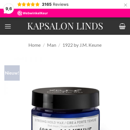
×
3165
Reviews
9,6
Ga
naar
inhoud
Home
/
Man
/
1922 by J.M. Keune
Nieuw!