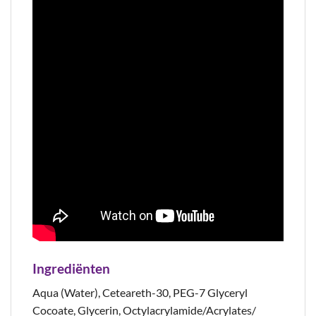
Ingrediënten
Aqua (Water), Ceteareth-30, PEG-7 Glyceryl
Cocoate, Glycerin, Octylacrylamide/Acrylates/