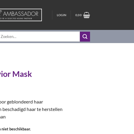
LOGIN
0,00
oeken
aar:
vior Mask
oor geblondeerd haar
n beschadigd haar te herstellen
aan
n niet beschikbaar.