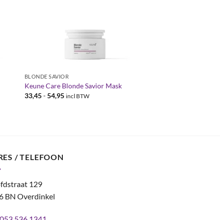
BLONDE SAVIOR
Keune Care Blonde Savior Mask
Prijsklasse:
33,45
-
54,95
incl BTW
€33,45
tot
€54,95
RES / TELEFOON
fdstraat 129
6 BN Overdinkel
053 536 1341