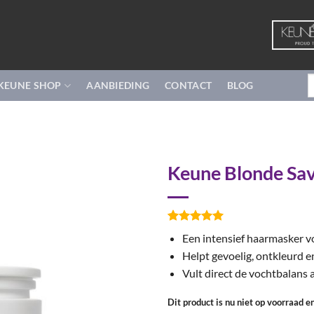
Z
KEUNE SHOP
AANBIEDING
CONTACT
BLOG
n
Keune Blonde Sa
Gewaardeerd
3
Een intensief haarmasker v
5
op 5
gebaseerd
Helpt gevoelig, ontkleurd e
op
klant
Vult direct de vochtbalans 
waarderingen
Dit product is nu niet op voorraad e