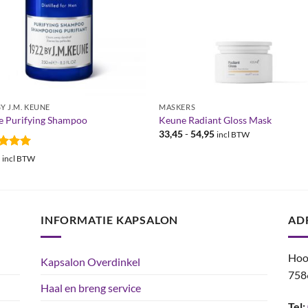
BY J.M. KEUNE
MASKERS
e Purifying Shampoo
Keune Radiant Gloss Mask
Prijsklasse:
33,45
-
54,95
incl BTW
€33,45
tot
ardeerd
1
incl BTW
€54,95
 5
INFORMATIE KAPSALON
AD
Hoo
Kapsalon Overdinkel
758
Haal en breng service
Tel: