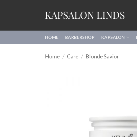
Ga
naar
inhoud
HOME
BARBERSHOP
KAPSALON
Home
/
Care
/
Blonde Savior