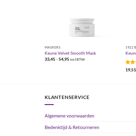
MASKERS
1922 
rillianz Conditioner
Keune Velvet Smooth Mask
Keun
Prijsklasse:
33,45
-
54,95
incl BTW
€33,45
tot
Gewa
19,5
€54,95
5
uit
KLANTENSERVICE
Algemene voorwaarden
Bedenktijd & Retourneren