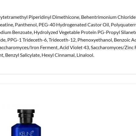
xytetramethyl Piperidinyl Dimethicone, Behentrimonium Chloride,
eatine, Panthenol, PEG-40 Hydrogenated Castor Oil, Polyquater
Sodium Benzoate, Hydrolyzed Vegetable Protein PG-Propyl Silanetri
e, PPG-1 Trideceth-6, Trideceth-12, Phenoxyethanol, Benzoic Ac
ccharomyces/Iron Ferment, Acid Violet 43, Saccharomyces/Zinc
 Benzyl Salicylate, Hexyl Cinnamal, Linalool.