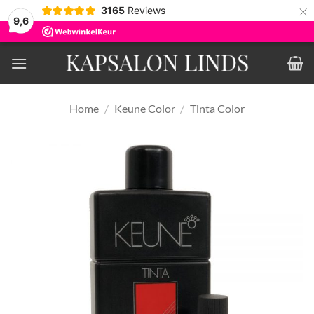
×
3165
Reviews
9,6
Ga
naar
inhoud
Home
/
Keune Color
/
Tinta Color