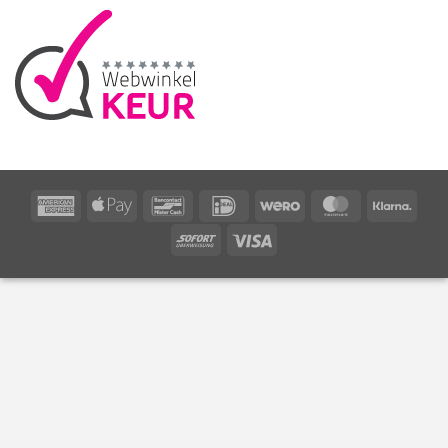
American
Apple
Bancontact
IDeal
Wero
MasterCard
Klarn
Express
Pay
Sofort
Visa