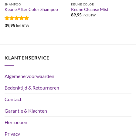
SHAMPOO
KEUNE COLOR
Keune After Color Shampoo
Keune Cleanse Mist
89,95
incl BTW
Gewaardeerd
39,95
incl BTW
5
uit 5
KLANTENSERVICE
Algemene voorwaarden
Bedenktijd & Retourneren
Contact
Garantie & Klachten
Herroepen
Privacy