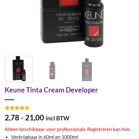
Keune Tinta Cream Developer
Gewaardeerd
57
Prijsklasse:
2,78
-
21,00
incl BTW
4.7
op 5
€2,78
gebaseerd
Alleen beschikbaar voor professionals. Registreren kan
hier
.
op
klant
tot
waarderingen
Verkrijgbaar in 60ml en 1000ml