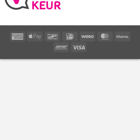
American
Apple
Bancontact
IDeal
Wero
MasterCard
Klarn
Express
Pay
Sofort
Visa