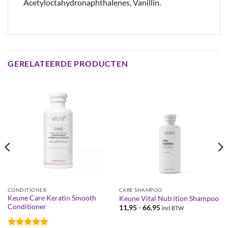
Acetyloctahydronaphthalenes, Vanillin.
GERELATEERDE PRODUCTEN
CONDITIONER
CARE SHAMPOO
Keune Care Keratin Smooth
Keune Vital Nutrition Shampoo
Conditioner
Prijsklasse:
11,95
-
66,95
incl BTW
€11,95
tot
€66,95