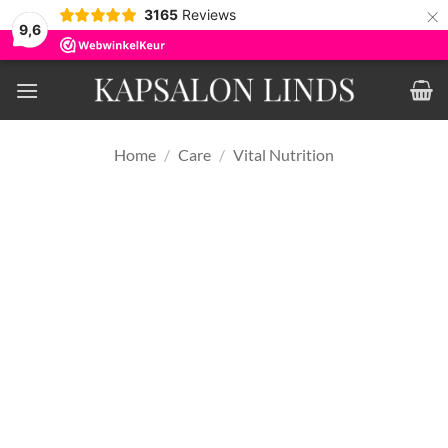
×
3165
Reviews
9,6
Ga
naar
inhoud
Home
/
Care
/
Vital Nutrition