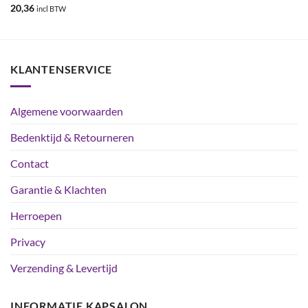
Gewaardeerd
20,36
incl BTW
4.93
uit 5
KLANTENSERVICE
Algemene voorwaarden
Bedenktijd & Retourneren
Contact
Garantie & Klachten
Herroepen
Privacy
Verzending & Levertijd
INFORMATIE KAPSALON