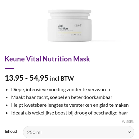
Keune Vital Nutrition Mask
Prijsklasse:
13,95
-
54,95
incl BTW
€13,95
Diepe, intensieve voeding zonder te verzwaren
tot
Maakt haar zacht, soepel en beter doorkambaar
€54,95
Helpt kwetsbare lengtes te versterken en glad te maken
Ideaal als wekelijkse boost bij droog of beschadigd haar
WISSEN
Inhoud